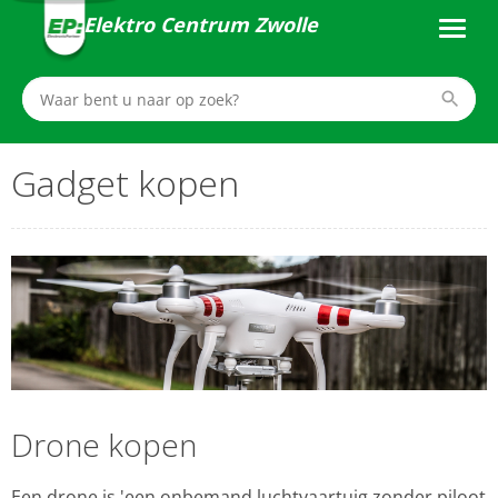
Elektro Centrum Zwolle
Gadget kopen
Drone kopen
Een drone is 'een onbemand luchtvaartuig zonder piloot